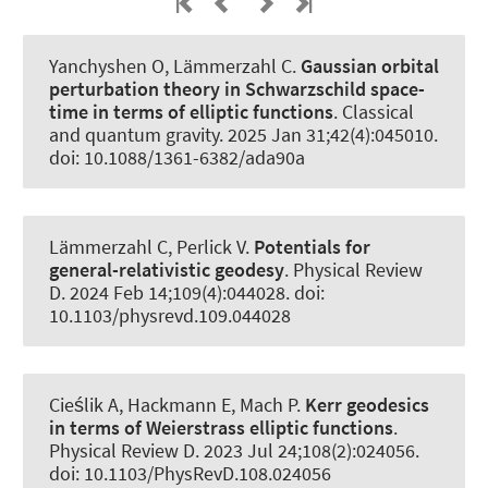
Yanchyshen O, Lämmerzahl C.
Gaussian orbital
perturbation theory in Schwarzschild space-
time in terms of elliptic functions
.
Classical
and quantum gravity
. 2025 Jan 31;42(4):045010.
doi: 10.1088/1361-6382/ada90a
Lämmerzahl C, Perlick V.
Potentials for
general-relativistic geodesy
.
Physical Review
D
. 2024 Feb 14;109(4):044028. doi:
10.1103/physrevd.109.044028
Cieślik A, Hackmann E, Mach P.
Kerr geodesics
in terms of Weierstrass elliptic functions
.
Physical Review D
. 2023 Jul 24;108(2):024056.
doi: 10.1103/PhysRevD.108.024056