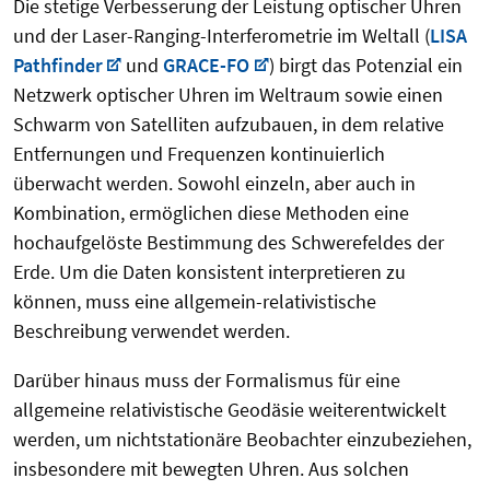
Die stetige Verbesserung der Leistung optischer Uhren
und der Laser-Ranging-Interferometrie im Weltall (
LISA
Pathfinder
und
GRACE-FO
) birgt das Potenzial
ein
Netzwerk
optischer
Uhren
im
Weltraum
sowie
einen
Schwarm
von
Satelliten
aufzubauen,
in
dem
relative
Entfernungen u
nd
Frequenzen
kontinuierlich
überwacht
werden. Sowohl einzeln, aber auch in
Kombination, ermöglichen diese Methoden eine
hochaufgelöste Bestimmung des Schwerefeldes der
Erde.
Um
die
Daten
konsistent
interpretieren
zu
können,
muss
eine
allgemein
-relativistische
Beschreibung
verwendet
werden.
Darüber hinaus muss
der
Formalismus
für
eine
allgemeine
relativistische
Geodäsie
weiterentwickelt
werden,
um
nichtstationäre
Beobachter
einzubeziehen,
insbesondere mit b
ewegten
Uhren. Aus solchen